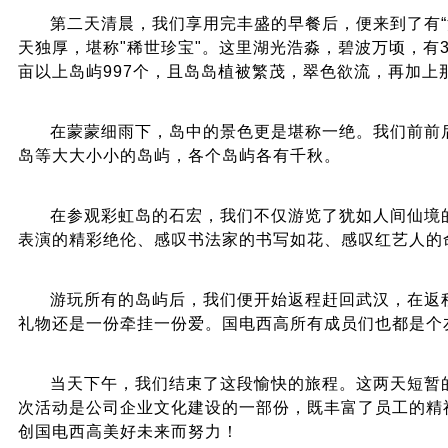
第二天清晨，我们享用完丰盛的早餐后，便来到了有“
天独厚，堪称"稀世珍宝"。这里湖光浩淼，碧波万顷，有
亩以上岛屿997个，且岛岛植被繁茂，翠色欲流，再加
在蒙蒙细雨下，岛中的景色更是堪称一绝。我们前前
岛等大大小小的岛屿，各个岛屿各有千秋。
在参观彩虹岛的石宏，我们不仅游览了犹如人间仙境
表演的精彩绝伦、感叹书法家的书写如花、感叹红艺人的
游玩所有的岛屿后，我们便开始返程赶回武汉，在返
礼物还是一份牵挂一份爱。国电西高所有成员们也都是个
当天下午，我们结束了这段愉快的旅程。这两天短暂
次活动是公司企业文化建设的一部份，既丰富了员工的精
创国电西高美好未来而努力！