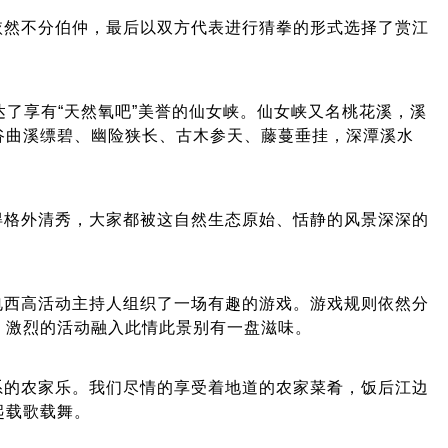
依然不分伯仲，最后以双方代表进行猜拳的形式选择了赏江
了享有“天然氧吧”美誉的仙女峡。仙女峡又名桃花溪，溪
谷曲溪缥碧、幽险狭长、古木参天、藤蔓垂挂，深潭溪水
得格外清秀，大家都被这自然生态原始、恬静的风景深深的
电西高活动主持人组织了一场有趣的游戏。游戏规则依然分
。激烈的活动融入此情此景别有一盘滋味。
系的农家乐。我们尽情的享受着地道的农家菜肴，饭后江边
起载歌载舞。