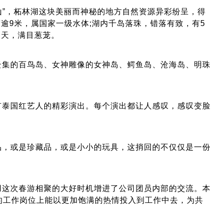
山”，柘林湖这块美丽而神秘的地方自然资源异彩纷呈，得
度逾9米，属国家一级水体;湖内千岛落珠，错落有致，有5
参天，满目葱茏。
云集的百鸟岛、女神雕像的女神岛、鳄鱼岛、沧海岛、明珠
有泰国红艺人的精彩演出。每个演出都让人感叹，感叹变脸
品，或是珍藏品，或是小小的玩具，这捎回的不仅仅是一份
用这次春游相聚的大好时机增进了公司团员内部的交流。本
的工作岗位上能以更加饱满的热情投入到工作中去，为共