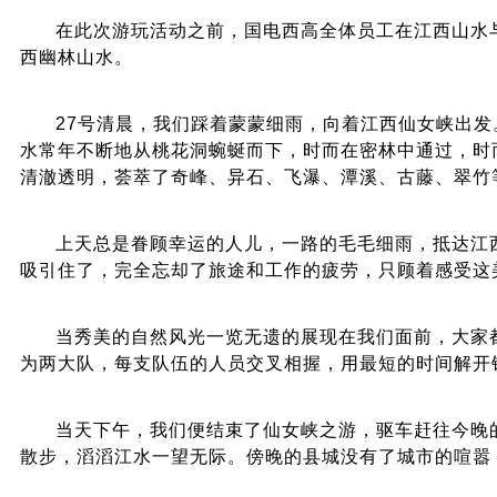
在此次游玩活动之前，国电西高全体员工在江西山水
西幽林山水。
27号清晨，我们踩着蒙蒙细雨，向着江西仙女峡出发
水常年不断地从桃花洞蜿蜒而下，时而在密林中通过，时
清澈透明，荟萃了奇峰、异石、飞瀑、潭溪、古藤、翠竹
上天总是眷顾幸运的人儿，一路的毛毛细雨，抵达江
吸引住了，完全忘却了旅途和工作的疲劳，只顾着感受这
当秀美的自然风光一览无遗的展现在我们面前，大家
为两大队，每支队伍的人员交叉相握，用最短的时间解开
当天下午，我们便结束了仙女峡之游，驱车赶往今晚
散步，滔滔江水一望无际。傍晚的县城没有了城市的喧嚣