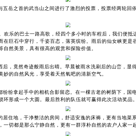
与五岳之首的武当山之间进行了激烈的投票，投票经两轮回
。欢乐的巴士一路高歌，经四个多小时的车程后，我们便抵达
而在巨石中穿行，千姿百态，落英缤纷。雨后的仙女峡更是
等自然美景，具有很高的观赏和探险价值。
西后，竟然奇迹般雨后出晴。早晨被雨水洗刷后的山峦，显
美妙的自然风光，享受着天然氧吧的清新空气。
都纷纷拿起手中的相机合影留恋。在一棵古老的树荫下，国
锁环形成一个大圆。最后胜利的队伍就可赢得此次活动奖品
的居住地，干净整洁的房间，舒适安逸的床褥，更有当地菜
，一切都是那么宁静自然，更有一群淳朴自然的农户人家一