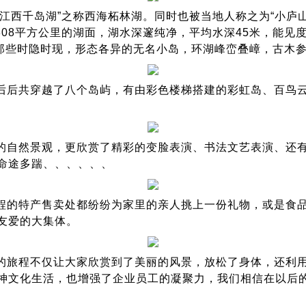
江西千岛湖”之称西海柘林湖。同时也被当地人称之为“小庐
308平方公里的湖面，湖水深邃纯净，平均水深45米，能见
上那些时隐时现，形态各异的无名小岛，环湖峰峦叠嶂，古木
后后共穿越了八个岛屿，有由彩色楼梯搭建的彩虹岛、百鸟
的自然景观，更欣赏了精彩的变脸表演、书法文艺表演、还
命途多踹、、、、、、
程的特产售卖处都纷纷为家里的亲人挑上一份礼物，或是食
友爱的大集体。
的旅程不仅让大家欣赏到了美丽的风景，放松了身体，还利
神文化生活，也增强了企业员工的凝聚力，我们相信在以后