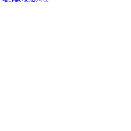
鄂ICP备07003820号-18