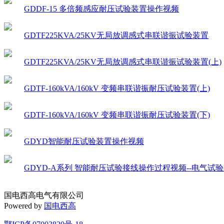
GDDF-15 多倍频感应耐压试验装置操作视频
GDTF225KVA/25KV无局放调感式串联谐振试验装置
GDTF225KVA/25KV无局放调感式串联谐振试验装置(上)
GDTF-160kVA/160kV 变频串联谐振耐压试验装置(上)
GDTF-160kVA/160kV 变频串联谐振耐压试验装置(下)
GDYD智能耐压试验装置操作视频
GDYD-A系列 智能耐压试验接线操作过程视频--电气试
国电西高电气有限公司
Powered by
国电西高